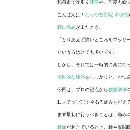
和泉市で長引く
腰痛
や、何度も繰
こんばんは！
ならや整骨院 和泉院
腰に痛み
が出たとき、
「とりあえず痛いところをマッサ
という方はとても多いです。
しかし、それでは一時的に楽にな
慢性的な腰痛
をしっかりと、かつ
今回は、プロの視点から
腰痛解消
1. ステップ①：今ある痛みを抑
まず最初に行うべきことは、痛み
腰痛
が起きているとき、腰や股関