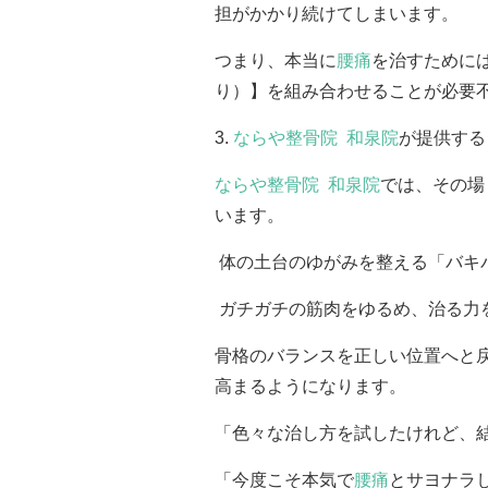
担がかかり続けてしまいます。
つまり、本当に
腰痛
を治すために
り）】を組み合わせることが必要
3.
ならや整骨院 和泉院
が提供する
ならや整骨院 和泉院
では、その場
います。
体の土台のゆがみを整える「バキ
ガチガチの筋肉をゆるめ、治る力
骨格のバランスを正しい位置へと
高まるようになります。
「色々な治し方を試したけれど、
「今度こそ本気で
腰痛
とサヨナラ