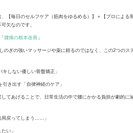
は、【毎日のセルフケア（筋肉をゆるめる）】＋【プロによる
不可欠なのです。
「
腰痛の根本改善
」
しのぎの強いマッサージや薬に頼るのではなく、この2つのス
バキしない優しい骨盤矯正」
を引き出す「自律神経のケア」
戻してあげることで、日常生活の中で腰にかかる負担が劇的に
結局戻ってしまう……」
したい」