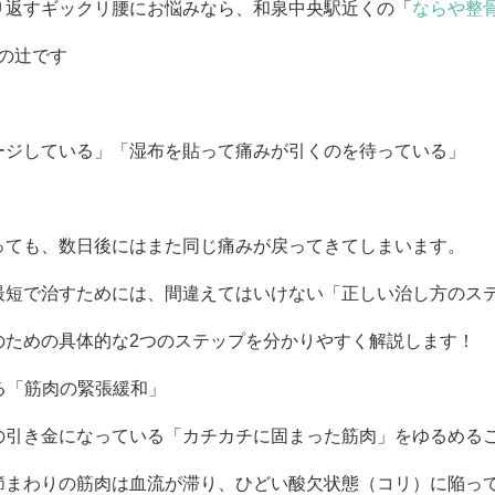
り返すギックリ腰にお悩みなら、和泉中央駅近くの「
ならや整骨
の辻です
ージしている」「湿布を貼って痛みが引くのを待っている」
っても、数日後にはまた同じ痛みが戻ってきてしまいます。
最短で治すためには、間違えてはいけない「正しい治し方のス
のための具体的な2つのステップを分かりやすく解説します！
える「筋肉の緊張緩和」
の引き金になっている「カチカチに固まった筋肉」をゆるめる
節まわりの筋肉は血流が滞り、ひどい酸欠状態（コリ）に陥っ