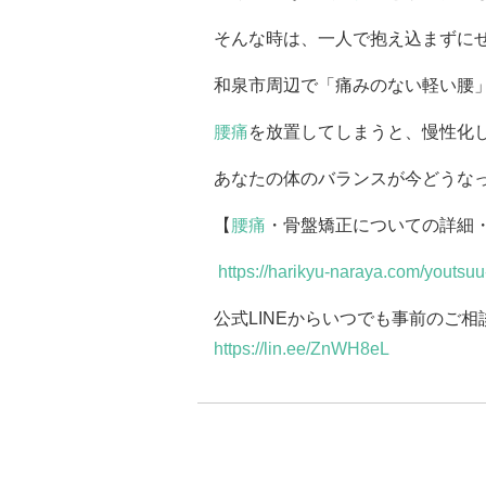
そんな時は、一人で抱え込まずに
和泉市周辺で「痛みのない軽い腰
腰痛
を放置してしまうと、慢性化
あなたの体のバランスが今どうな
【
腰痛
・骨盤矯正についての詳細
https://harikyu-naraya.com/youtsuu
公式LINEからいつでも事前のご
https://lin.ee/ZnWH8eL